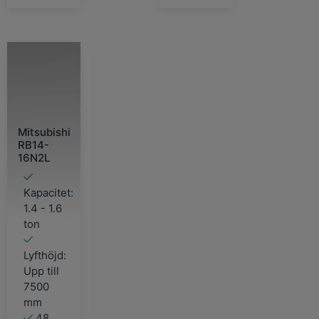
Mitsubishi
RB14-
16N2L
Kapacitet:
1.4 - 1.6
ton
Lyfthöjd:
Upp till
7500
mm
48