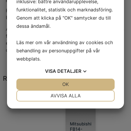
inklusive: bättre användarupplevelse,
funktionalitet, statistik och marknadsföring.
För att förhindra obehörig användning har den en
PIN-kod som standard.
Genom att klicka på "OK" samtycker du till
dessa ändamål.
AXiA EM har som tillval initiallyft som gör att den kan
fungera som en dubbel pallhanterare för maximal
Läs mer om vår användning av cookies och
effektivitet, samt enkel användning på ramper och
ojämna golv.
behandling av personuppgifter på vår
webbplats.
VISA
DETALJER
Relaterade produkter
JA
NEJ
OK
JA
NEJ
NÖDVÄNDIG
INSTÄLLNINGAR
AVVISA ALLA
JA
NEJ
JA
NEJ
MARKNADSFÖRING
STATISTIK
Mitsubishi
FB14-