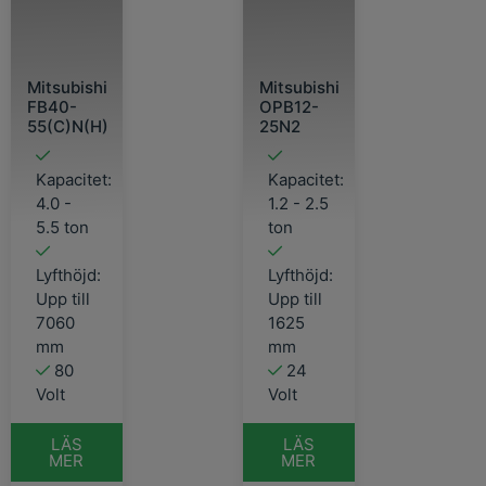
Mitsubishi
Mitsubishi
FB40-
OPB12-
55(C)N(H)
25N2
Kapacitet:
Kapacitet:
4.0 -
1.2 - 2.5
5.5 ton
ton
Lyfthöjd:
Lyfthöjd:
Upp till
Upp till
7060
1625
mm
mm
80
24
Volt
Volt
LÄS
LÄS
MER
MER