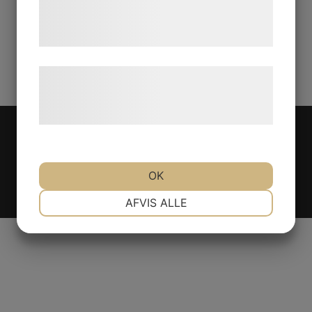
tjenester. Ved at klikke på 'OK' giver du
samtykke til disse formål.
Læs mere om vores brug af cookies og
behandling af persondata på vores
hjemmeside.
OK
NØDVENDIGE
PRÆFERENCER
AFVIS ALLE
MARKETING
STATISTIK