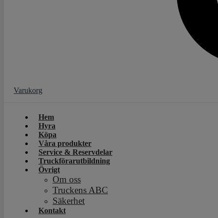
Varukorg
Hem
Hyra
Köpa
Våra produkter
Service & Reservdelar
Truckförarutbildning
Övrigt
Om oss
Truckens ABC
Säkerhet
Kontakt