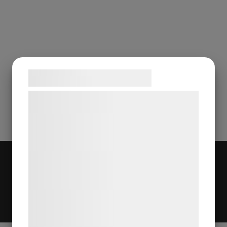
Samtykke til cookies
Vi og vores samarbejdspartnere bruger
teknologier, herunder cookies, til at
indsamle oplysninger om dig til forskellige
formål, herunder: Tilpasning af annoncering,
bedre brugeroplevelse, funktionalitet,
statistik og marketing. Disse oplysninger
kan blive delt med annoncerings- og
analysepartnere, som kan kombinere dem
med data, du tidligere har givet dem eller
de har indsamlet gennem din brug af deres