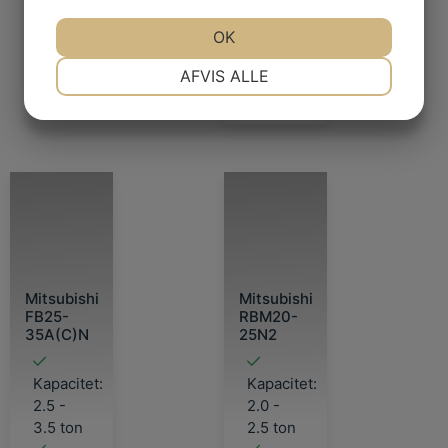
48
Volt
OK
NØDVENDIGE
PRÆFERENCER
LÄS
AFVIS ALLE
MER
MARKETING
STATISTIK
Mitsubishi
Mitsubishi
FB25-
RBM20-
35A(C)N
25N2
Kapacitet:
Kapacitet:
2.5 -
2.0 -
3.5 ton
2.5 ton