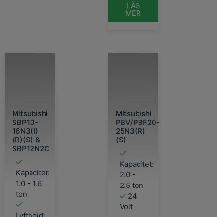
LÄS
MER
Mitsubishi
Mitsubishi
SBP10-
PBV/PBF20-
16N3(I)
25N3(R)
(R)(S) &
(S)
SBP12N2C
Kapacitet:
Kapacitet:
2.0 -
1.0 - 1.6
2.5 ton
ton
24
Volt
Lyfthöjd: