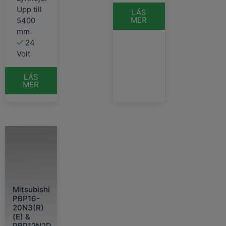
Upp till
LÄS
MER
5400
mm
24
Volt
LÄS
MER
Mitsubishi
PBP16-
20N3(R)
(E) &
PBP12N2D