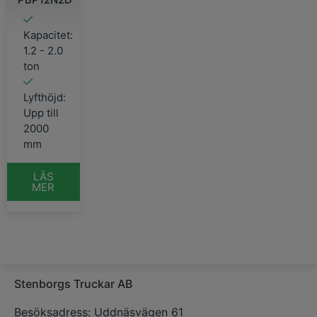
Kapacitet:
1.2 - 2.0
ton
Lyfthöjd:
Upp till
2000
mm
LÄS
MER
Stenborgs Truckar AB
Besöksadress: Uddnäsvägen 61