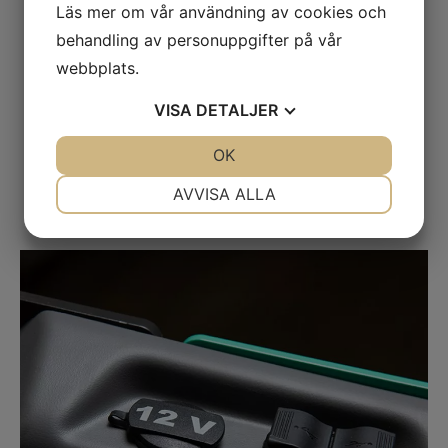
Läs mer om vår användning av cookies och
behandling av personuppgifter på vår
webbplats.
VISA
DETALJER
JA
NEJ
OK
JA
NEJ
NÖDVÄNDIG
INSTÄLLNINGAR
AVVISA ALLA
JA
NEJ
JA
NEJ
MARKNADSFÖRING
STATISTIK