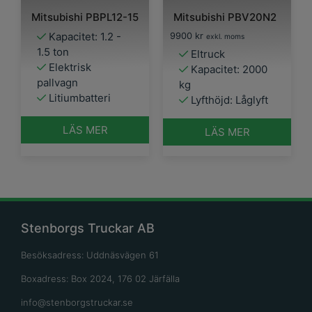
Mitsubishi PBPL12-15
Mitsubishi PBV20N2
Kapacitet: 1.2 -
9900
kr
exkl. moms
1.5 ton
Eltruck
Elektrisk
Kapacitet: 2000
pallvagn
kg
Litiumbatteri
Lyfthöjd: Låglyft
LÄS MER
LÄS MER
Stenborgs Truckar AB
Besöksadress: Uddnäsvägen 61
Boxadress: Box 2024, 176 02 Järfälla
info@stenborgstruckar.se