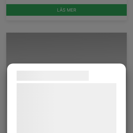
LÄS MER
Samtykke til cookies
Vi og vores samarbejdspartnere bruger
teknologier, herunder cookies, til at
indsamle oplysninger om dig til forskellige
formål, herunder: Tilpasning af annoncering,
bedre brugeroplevelse, funktionalitet,
statistik og marketing. Disse oplysninger