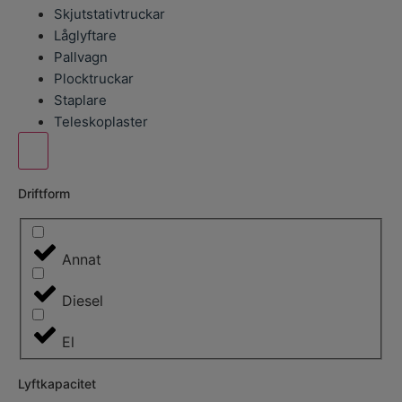
Skjutstativtruckar
Låglyftare
Pallvagn
Plocktruckar
Staplare
Teleskoplaster
Driftform
Annat
Diesel
El
Lyftkapacitet