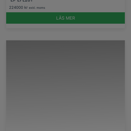
224000
kr
exkl. moms
LÄS MER