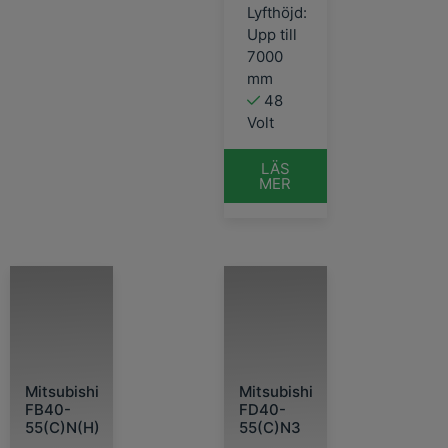
Lyfthöjd:
Upp till
7000
mm
48
Volt
LÄS
MER
Mitsubishi
Mitsubishi
FB40-
FD40-
55(C)N(H)
55(C)N3