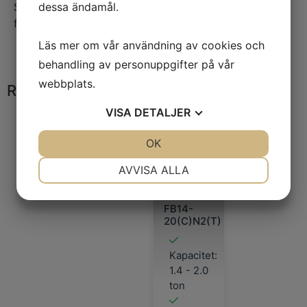
dessa ändamål.
SENSiA ser till att dina förare förblir säkra,
fokuserade och produktiva, även när tempot är högt.
Läs mer om vår användning av cookies och
behandling av personuppgifter på vår
webbplats.
Relaterade produkter
VISA
DETALJER
JA
NEJ
OK
JA
NEJ
NÖDVÄNDIG
INSTÄLLNINGAR
AVVISA ALLA
JA
NEJ
JA
NEJ
Mitsubishi
FB14-
MARKNADSFÖRING
STATISTIK
20(C)N2(T)
Kapacitet:
1.4 - 2.0
ton