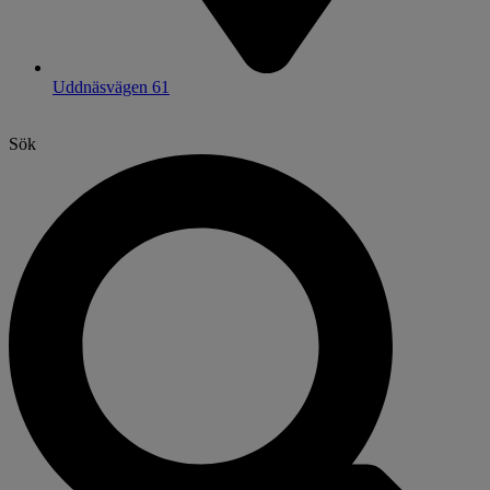
Uddnäsvägen 61
Sök