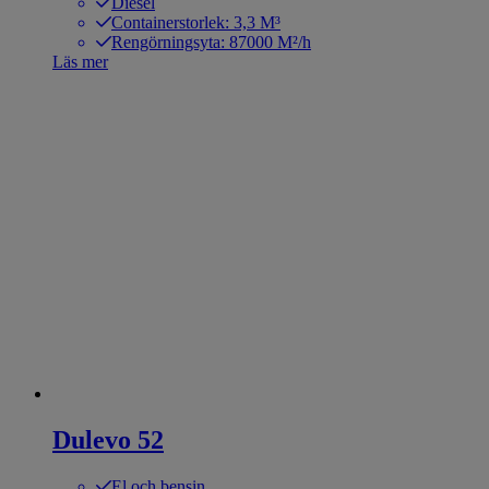
Diesel
Containerstorlek: 3,3 M³
Rengörningsyta: 87000 M²/h
Läs mer
Dulevo 52
El och bensin