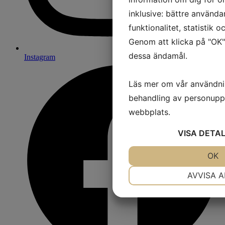
inklusive: bättre använda
funktionalitet, statistik 
Genom att klicka på "OK"
dessa ändamål.
Instagram
Läs mer om vår användni
behandling av personuppg
webbplats.
VISA
DETAL
JA
NEJ
OK
NÖDVÄNDIG
AVVISA A
JA
NEJ
MARKNADSFÖRING