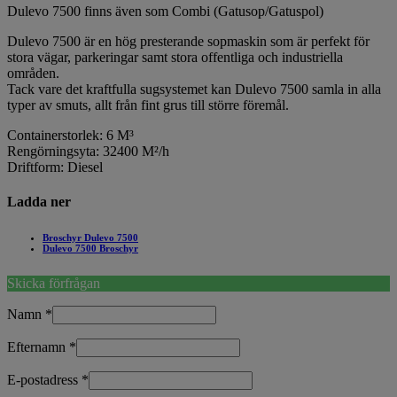
Dulevo 7500 finns även som Combi (Gatusop/Gatuspol)
Dulevo 7500 är en hög presterande sopmaskin som är perfekt för
stora vägar, parkeringar samt stora offentliga och industriella
områden.
Tack vare det kraftfulla sugsystemet kan Dulevo 7500 samla in alla
typer av smuts, allt från fint grus till större föremål.
Containerstorlek: 6 M³
Rengörningsyta: 32400 M²/h
Driftform: Diesel
Ladda ner
Broschyr Dulevo 7500
Dulevo 7500 Broschyr
Skicka förfrågan
Namn
*
Efternamn
*
E-postadress
*