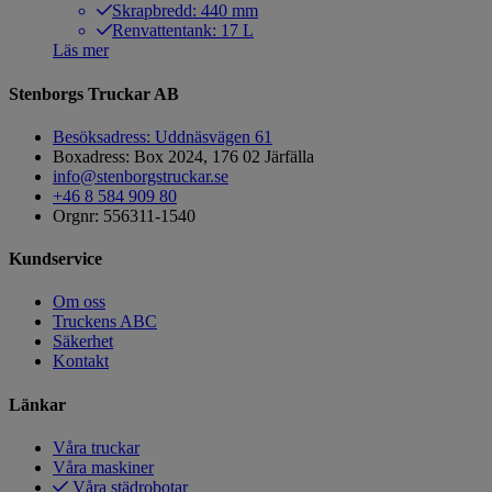
Skrapbredd: 440 mm
Renvattentank: 17 L
Läs mer
Stenborgs Truckar AB
Besöksadress: Uddnäsvägen 61
Boxadress: Box 2024, 176 02 Järfälla
info@stenborgstruckar.se
+46 8 584 909 80
Orgnr: 556311-1540
Kundservice
Om oss
Truckens ABC
Säkerhet
Kontakt
Länkar
Våra truckar
Våra maskiner
Våra städrobotar