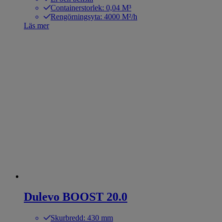
Containerstorlek: 0,04 M³
Rengörningsyta: 4000 M²/h
Läs mer
Dulevo BOOST 20.0
Skurbredd: 430 mm