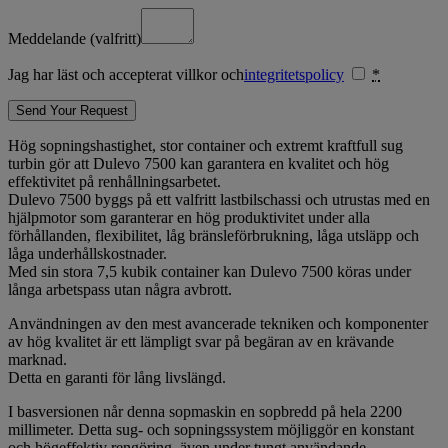
Meddelande
(valfritt)
Jag har läst och accepterat villkor och
integritetspolicy
*
Hög sopningshastighet, stor container och extremt kraftfull sug
turbin gör att Dulevo 7500 kan garantera en kvalitet och hög
effektivitet på renhållningsarbetet.
Dulevo 7500 byggs på ett valfritt lastbilschassi och utrustas med en
hjälpmotor som garanterar en hög produktivitet under alla
förhållanden, flexibilitet, låg bränsleförbrukning, låga utsläpp och
låga underhållskostnader.
Med sin stora 7,5 kubik container kan Dulevo 7500 köras under
långa arbetspass utan några avbrott.
Användningen av den mest avancerade tekniken och komponenter
av hög kvalitet är ett lämpligt svar på begäran av en krävande
marknad.
Detta en garanti för lång livslängd.
I basversionen når denna sopmaskin en sopbredd på hela 2200
millimeter. Detta sug- och sopningssystem möjliggör en konstant
och högeffektiv rengöring, även under tungt användande.