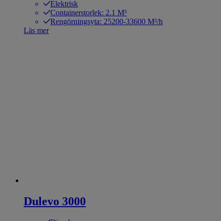
Elektrisk
Containerstorlek: 2.1 M³
Rengörningsyta: 25200-33600 M²/h
Läs mer
Dulevo 3000