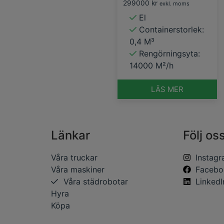
299000
kr
exkl. moms
El
Containerstorlek:
0,4 M³
Rengörningsyta:
14000 M²/h
LÄS MER
Länkar
Följ os
Våra truckar
Instag
Våra maskiner
Facebo
Våra städrobotar
LinkedI
Hyra
Köpa