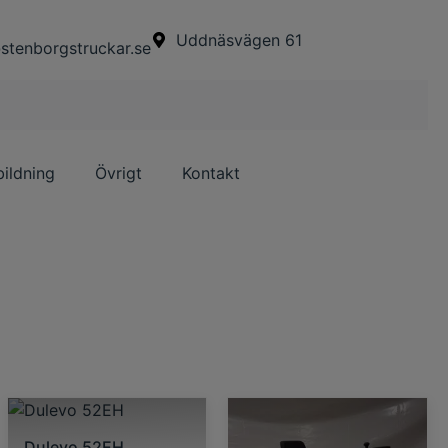
Uddnäsvägen 61
stenborgstruckar.se
bildning
Övrigt
Kontakt
Dulevo 52EH