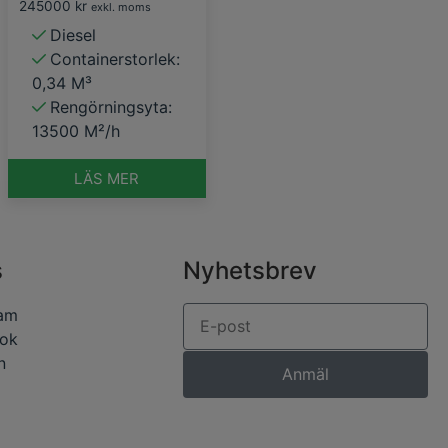
245000
kr
exkl. moms
Diesel
Containerstorlek:
0,34 M³
Rengörningsyta:
13500 M²/h
LÄS MER
s
Nyhetsbrev
ram
ok
n
Anmäl