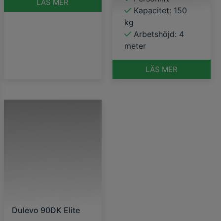
LÄS MER
Kapacitet: 150
kg
Arbetshöjd: 4
meter
LÄS MER
Dulevo 90DK Elite