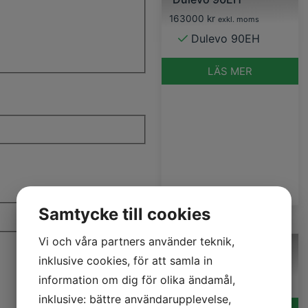
163000
kr
exkl. moms
Dulevo 90EH
LÄS MER
Samtycke till cookies
Vi och våra partners använder teknik,
inklusive cookies, för att samla in
DULEVO 1100EH
information om dig för olika ändamål,
295000
kr
exkl. moms
inklusive: bättre användarupplevelse,