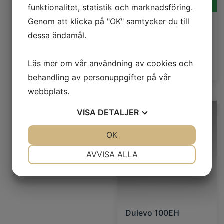
LÄS MER
funktionalitet, statistik och marknadsföring.
Genom att klicka på "OK" samtycker du till
dessa ändamål.
Läs mer om vår användning av cookies och
behandling av personuppgifter på vår
webbplats.
VISA
DETALJER
JA
NEJ
OK
JA
NEJ
NÖDVÄNDIG
INSTÄLLNINGAR
AVVISA ALLA
JA
NEJ
JA
NEJ
MARKNADSFÖRING
STATISTIK
Dulevo 100EH