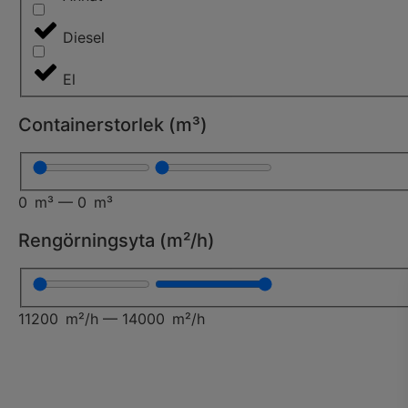
Diesel
El
Containerstorlek (m³)
0
m³
—
0
m³
Rengörningsyta (m²/h)
11200
m²/h
—
14000
m²/h