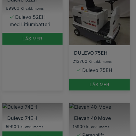
69900
kr
exkl. moms
Dulevo 52EH
med Litiumbatteri
LÄS MER
DULEVO 75EH
213700
kr
exkl. moms
Dulevo 75EH
LÄS MER
Dulevo 74EH
Elevah 40 Move
59900
kr
15900
kr
exkl. moms
exkl. moms
Personlift