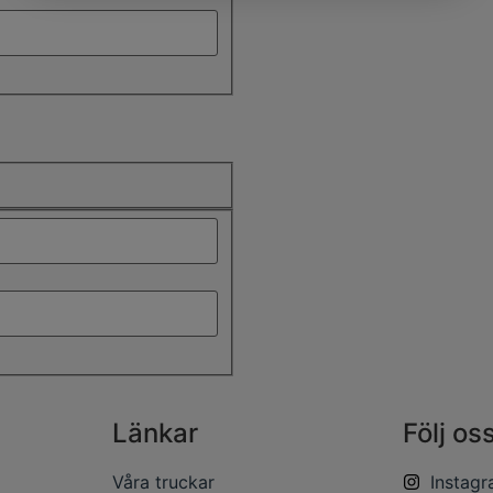
Länkar
Följ os
Våra truckar
Instag