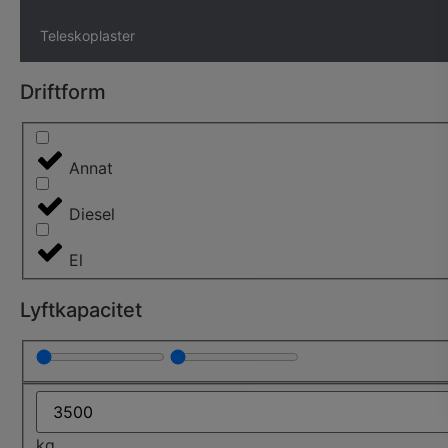
Teleskoplaster
Driftform
Annat
Diesel
El
Lyftkapacitet
kg