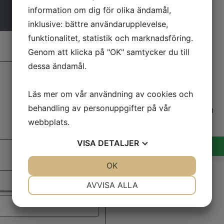
information om dig för olika ändamål,
inklusive: bättre användarupplevelse,
funktionalitet, statistik och marknadsföring.
Genom att klicka på "OK" samtycker du till
dessa ändamål.
JCB Teletruck 35-22E
Läs mer om vår användning av cookies och
JCB Teletruck
behandling av personuppgifter på vår
Lyftkapacitet: 3500
webbplats.
Lyfthöjd 4100
VISA
DETALJER
JA
NEJ
OK
JA
NEJ
NÖDVÄNDIG
INSTÄLLNINGAR
AVVISA ALLA
JA
NEJ
JA
NEJ
MARKNADSFÖRING
STATISTIK