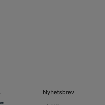
s
Nyhetsbrev
ram