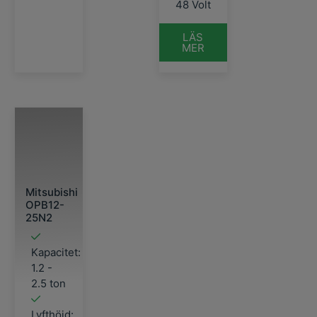
48 Volt
LÄS
MER
Mitsubishi
OPB12-
25N2
Kapacitet:
1.2 -
2.5 ton
Lyfthöjd: