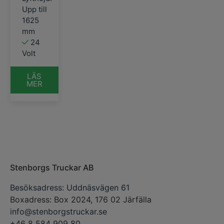
Upp till
1625
mm
24
Volt
LÄS
MER
Stenborgs Truckar AB
Besöksadress: Uddnäsvägen 61
Boxadress: Box 2024, 176 02 Järfälla
info@stenborgstruckar.se
+46 8 584 909 80