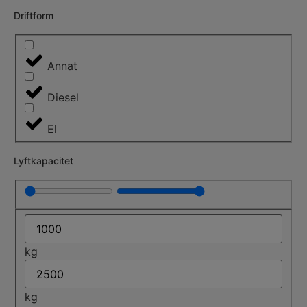
Driftform
Annat
Diesel
El
Lyftkapacitet
kg
kg