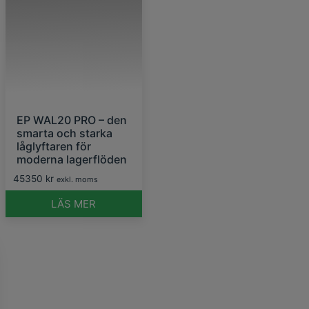
EP WAL20 PRO – den
smarta och starka
låglyftaren för
moderna lagerflöden
45350
kr
exkl. moms
LÄS MER