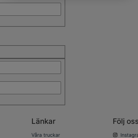
Länkar
Följ os
Våra truckar
Instag