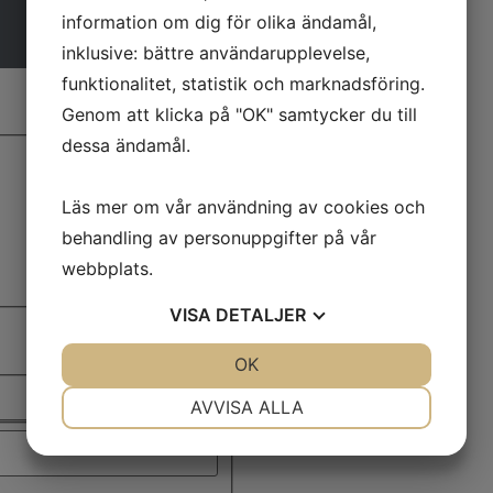
information om dig för olika ändamål,
inklusive: bättre användarupplevelse,
funktionalitet, statistik och marknadsföring.
Genom att klicka på "OK" samtycker du till
dessa ändamål.
Läs mer om vår användning av cookies och
behandling av personuppgifter på vår
webbplats.
VISA
DETALJER
JA
NEJ
OK
JA
NEJ
NÖDVÄNDIG
INSTÄLLNINGAR
AVVISA ALLA
JA
NEJ
JA
NEJ
MARKNADSFÖRING
STATISTIK