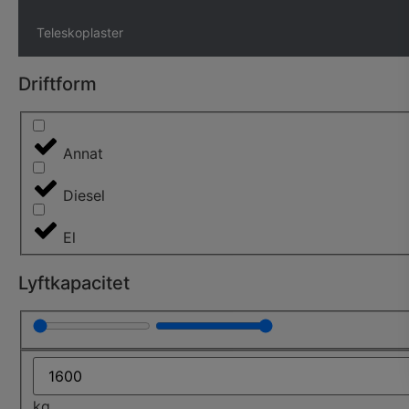
Teleskoplaster
Driftform
Annat
Diesel
El
Lyftkapacitet
kg