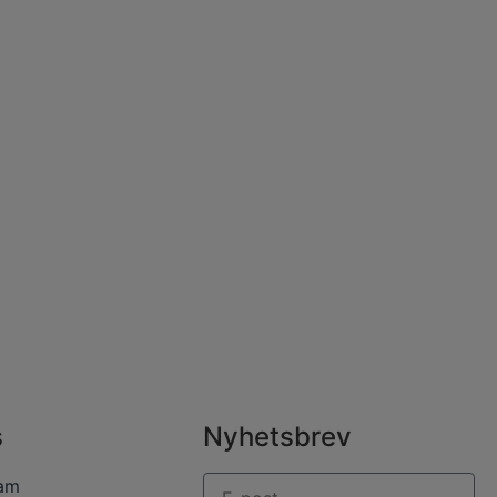
s
Nyhetsbrev
ram