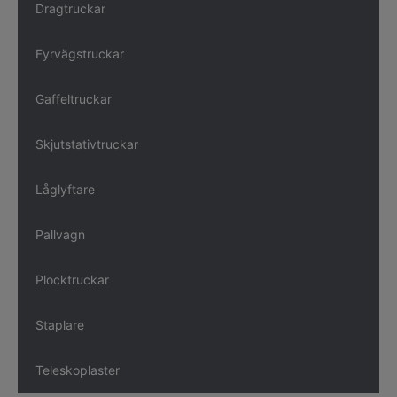
Dragtruckar
Fyrvägstruckar
Gaffeltruckar
Skjutstativtruckar
Låglyftare
Pallvagn
Plocktruckar
Staplare
Teleskoplaster