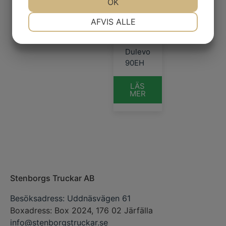
OK
90EH
NØDVENDIGE
PRÆFERENCER
163000
kr
AFVIS ALLE
exkl. moms
Dulevo
MARKETING
STATISTIK
90EH
LÄS
MER
Stenborgs Truckar AB
Besöksadress: Uddnäsvägen 61
Boxadress: Box 2024, 176 02 Järfälla
info@stenborgstruckar.se