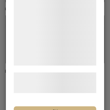
indsamle oplysninger om dig til forskellige
formål, herunder: Tilpasning af annoncering,
Lyfthöjd
bedre brugeroplevelse, funktionalitet,
statistik og marketing. Disse oplysninger
kan blive delt med annoncerings- og
analysepartnere, som kan kombinere dem
mm
med data, du tidligere har givet dem eller
de har indsamlet gennem din brug af deres
tjenester. Ved at klikke på 'OK' giver du
mm
samtykke til disse formål.
Endast ett sökresultat
Læs mere om vores brug af cookies og
behandling af persondata på vores
hjemmeside.
Dulevo