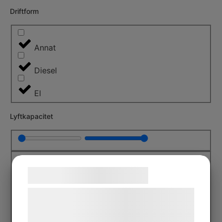
Driftform
Annat
Diesel
El
Lyftkapacitet
Samtykke til cookies
kg
Vi og vores samarbejdspartnere bruger
teknologier, herunder cookies, til at
kg